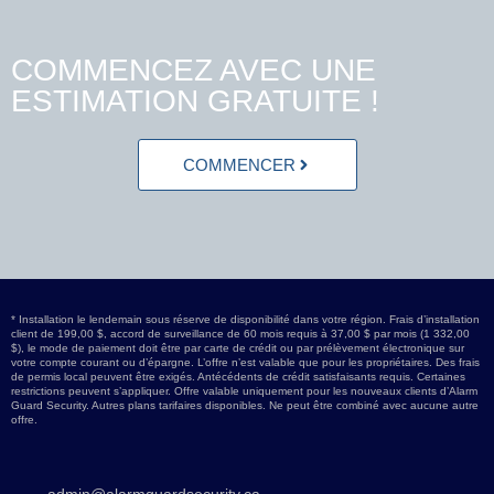
COMMENCEZ AVEC UNE
ESTIMATION GRATUITE !
COMMENCER
* Installation le lendemain sous réserve de disponibilité dans votre région. Frais d’installation
client de 199,00 $, accord de surveillance de 60 mois requis à 37,00 $ par mois (1 332,00
$), le mode de paiement doit être par carte de crédit ou par prélèvement électronique sur
votre compte courant ou d’épargne. L’offre n’est valable que pour les propriétaires. Des frais
de permis local peuvent être exigés. Antécédents de crédit satisfaisants requis. Certaines
restrictions peuvent s’appliquer. Offre valable uniquement pour les nouveaux clients d’Alarm
Guard Security. Autres plans tarifaires disponibles. Ne peut être combiné avec aucune autre
offre.