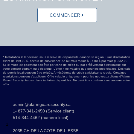
COMMENCER
* Installation le lendemain sous réserve de disponibilité dans votre région. Frais d’installation
client de 199,00 $, accord de surveillance de 60 mois requis à 37,00 $ par mois (1 332,00
$), le mode de paiement doit être par carte de crédit ou par prélèvement électronique sur
votre compte courant ou d’épargne. L’offre n’est valable que pour les propriétaires. Des frais
de permis local peuvent être exigés. Antécédents de crédit satisfaisants requis. Certaines
restrictions peuvent s’appliquer. Offre valable uniquement pour les nouveaux clients d’Alarm
Guard Security. Autres plans tarifaires disponibles. Ne peut être combiné avec aucune autre
offre.
admin@alarmguardsecurity.ca
1- 877-341-2450 (Service client)
514-344-4462 (numéro local)
1
2035 CH DE LA COTE-DE-LIESSE