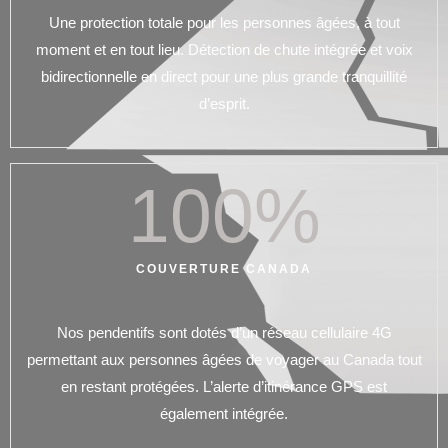
Une protection totale pour les personnes âgées, à tout
moment et en tout lieu. Détection de chute intégrée et voix
bidirectionnelle en direct pour une plus grande tranquillité
d’esprit.
100
%
COUVERTURE CANADA
Nos pendentifs sont dotés d’un réseau cellulaire 4G
permettant aux personnes âgées de voyager au Canada tout
en restant protégées. L’alerte d’itinérance GPS est
également intégrée.