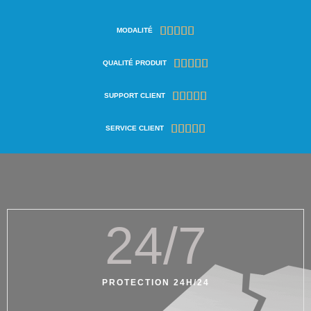





MODALITÉ





QUALITÉ PRODUIT





SUPPORT CLIENT





SERVICE CLIENT
24
/7
PROTECTION 24H/24