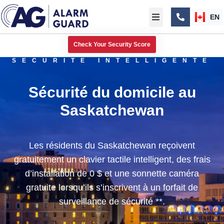
EN
Check Your Security Score
SÉCURITÉ INTELLIGENTE
Sécurité du domicile au
Saskatchewan
Les résidents du Saskatchewan reçoivent
gratuitement un clavier tactile intelligent, des frais
d’installation de 0 $ et une sonnette caméra
gratuite lorsqu’ils s’inscrivent à un forfait de
surveillance de sécurité **.