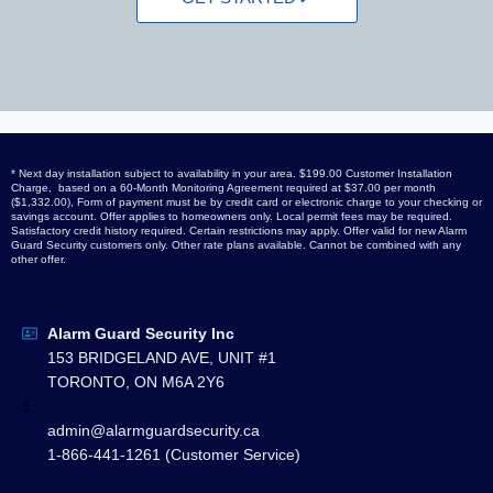
* Next day installation subject to availability in your area. $199.00 Customer Installation
Charge, based on a 60-Month Monitoring Agreement required at $37.00 per month
($1,332.00), Form of payment must be by credit card or electronic charge to your checking or
savings account. Offer applies to homeowners only. Local permit fees may be required.
Satisfactory credit history required. Certain restrictions may apply. Offer valid for new Alarm
Guard Security customers only. Other rate plans available. Cannot be combined with any
other offer.
Alarm Guard Security Inc
153 BRIDGELAND AVE, UNIT #1
TORONTO, ON M6A 2Y6
1
admin@alarmguardsecurity.ca
1-866-441-1261 (Customer Service)